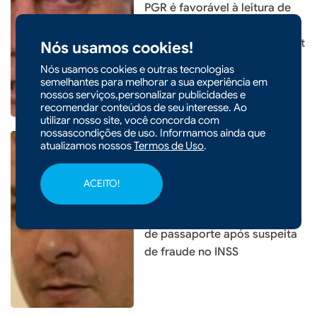
PGR é favorável à leitura de
livros para redução de pena
de Bolsonaro, mas nega Smart
Nós usamos cookies!
TV
Nós usamos cookies e outras tecnologias
semelhantes para melhorar a sua experiência em
nossos serviços,personalizar publicidades e
recomendar conteúdos de seu interesse. Ao
utilizar nosso site, você concorda com
nossascondições de uso. Informamos ainda que
atualizamos nossos
Termos de Uso
.
|
14/01/2026 - 09h06
POLÍTICA
ACEITO!
Pedido no STF mira Lulinha
com tornozeleira e retenção
de passaporte após suspeita
de fraude no INSS