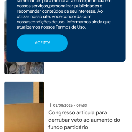
semelhantes para melhorar a sua experiência em
nossos serviços,personalizar publicidades e
recomendar conteúdos de seu interesse. Ao
utilizar nosso site, você concorda com
nossascondições de uso. Informamos ainda que
|
03/08/2026 - 10h12
atualizamos nossos
Termos de Uso
.
Caminhão atinge veículos
estacionados e motorista é
ACEITO!
autuado em Xaxim
|
03/08/2026 - 09h53
Congresso articula para
derrubar veto ao aumento do
fundo partidário