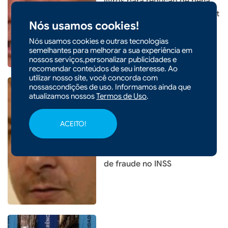
livros para redução de pena
de Bolsonaro, mas nega Smart
Nós usamos cookies!
TV
Nós usamos cookies e outras tecnologias
semelhantes para melhorar a sua experiência em
nossos serviços,personalizar publicidades e
recomendar conteúdos de seu interesse. Ao
utilizar nosso site, você concorda com
nossascondições de uso. Informamos ainda que
atualizamos nossos
Termos de Uso
.
|
14/01/2026 - 09h06
POLÍTICA
ACEITO!
Pedido no STF mira Lulinha
com tornozeleira e retenção
de passaporte após suspeita
de fraude no INSS