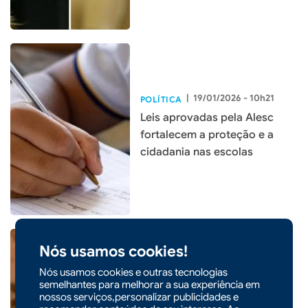
|
19/01/2026 - 10h21
POLÍTICA
Leis aprovadas pela Alesc
fortalecem a proteção e a
cidadania nas escolas
Nós usamos cookies!
Nós usamos cookies e outras tecnologias
|
14/01/2026 - 09h06
POLÍTICA
semelhantes para melhorar a sua experiência em
Pedido no STF mira Lulinha
nossos serviços,personalizar publicidades e