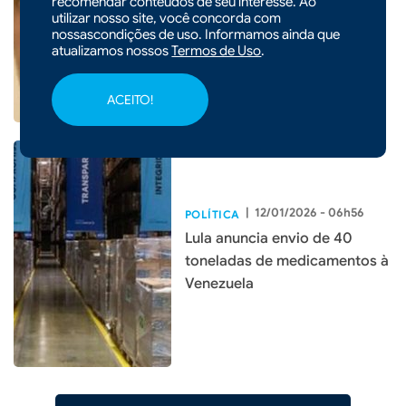
recomendar conteúdos de seu interesse. Ao
com tornozeleira e retenção
utilizar nosso site, você concorda com
de passaporte após suspeita
nossascondições de uso. Informamos ainda que
de fraude no INSS
atualizamos nossos
Termos de Uso
.
ACEITO!
|
12/01/2026 - 06h56
POLÍTICA
Lula anuncia envio de 40
toneladas de medicamentos à
Venezuela