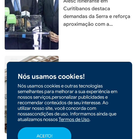
Alesc Itinerante em
Curitibanos destaca
demandas da Serra e reforça
aproximação com a
população
Nós usamos cookies!
|
14/03/2026 - 08h17
POLÍTICA
Nós usamos cookies e outras tecnologias
Bolsonaro é internado em UTI
semelhantes para melhorar a sua experiência em
hospitalar com
nossos serviços,personalizar publicidades e
recomendar conteúdos de seu interesse. Ao
broncopneumonia bilateral
utilizar nosso site, você concorda com
nossascondições de uso. Informamos ainda que
atualizamos nossos
Termos de Uso
.
ACEITO!