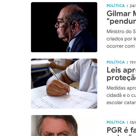
POLÍTICA
24/
|
Gilmar
"pendur
previsto
Ministro do 
criados por 
ocorrer com 
POLÍTICA
19/
|
Leis ap
proteçã
Medidas apr
cidadã e o c
escolar cata
POLÍTICA
15/
|
PGR é fa