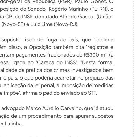
or-geral da República (PGR), Paulo Gonet. O
Oposição do Senado, Rogério Marinho (PL-RN), o
da CPI do INSS, deputado Alfredo Gaspar (União-
 (Novo-SP) e Luiz Lima (Novo-RJ).
 suposto risco de fuga do país, que "poderia
Além disso, a Oposição também cita "registros e
ontam pagamentos fracionados de R$300 mil (à
resa ligada ao 'Careca do INSS". "Desta forma,
ialidade da prática dos crimes investigados bem
 o país, o que poderia acarretar no prejuízo das
l aplicação da lei penal, a imposição de medidas
e impõe", afirma o pedido enviado ao STF.
lo advogado Marco Aurélio Carvalho, que já atuou
uração de um procedimento para apurar supostos
 Lulinha.