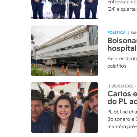
Entrevista co
(24) e quarta
POLÍTICA
14/
|
Bolsona
hospita
bilateral
Ex-president
calafrios
25/02/2026 -
|
Carlos e
do PL a
Flávio 
PL define ch
Bolsonaro e 
mantém pré-