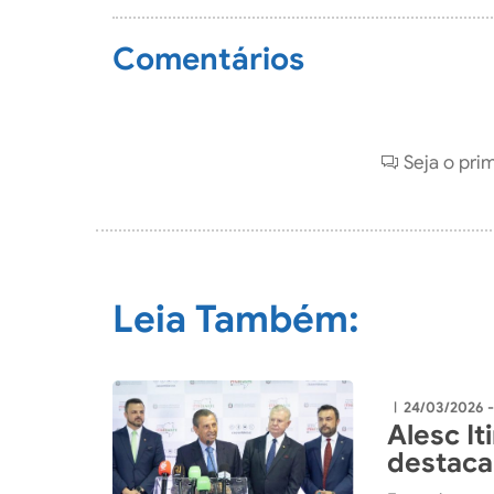
Comentários
Seja o pri
Leia Também:
24/03/2026 -
|
Alesc I
destaca
aproxim