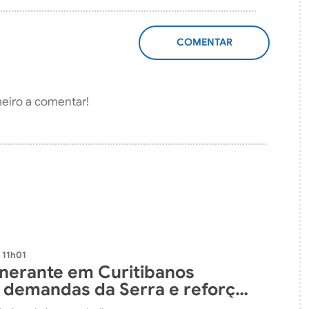
ADICIONAR
COMENTÁRIO
meiro a comentar!
 11h01
tinerante em Curitibanos
 demandas da Serra e reforça
ação com a população