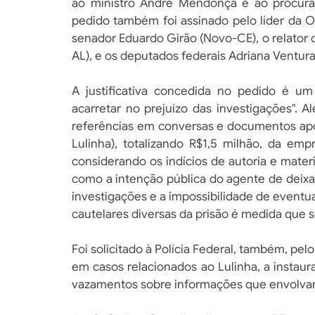
ao ministro André Mendonça e ao procurad
pedido também foi assinado pelo líder da 
senador Eduardo Girão (Novo-CE), o relator 
AL), e os deputados federais Adriana Ventura
A justificativa concedida no pedido é um
acarretar no prejuízo das investigações". 
referências em conversas e documentos ap
Lulinha), totalizando R$1,5 milhão, da emp
considerando os indícios de autoria e mater
como a intenção pública do agente de deixar
investigações e a impossibilidade de eventua
cautelares diversas da prisão é medida que s
Foi solicitado à Polícia Federal, também, pe
em casos relacionados ao Lulinha, a insta
vazamentos sobre informações que envolvam