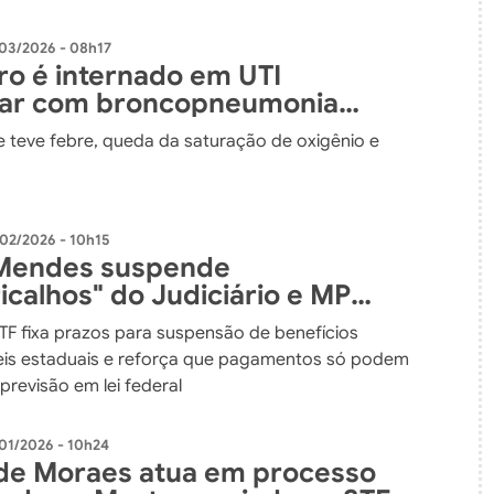
03/2026 - 08h17
ro é internado em UTI
lar com broncopneumonia
e teve febre, queda da saturação de oxigênio e
02/2026 - 10h15
 Mendes suspende
icalhos" do Judiciário e MP
s em leis estaduais
STF fixa prazos para suspensão de benefícios
leis estaduais e reforça que pagamentos só podem
previsão em lei federal
01/2026 - 10h24
de Moraes atua em processo