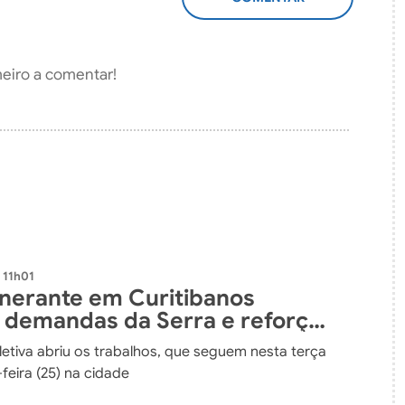
ADICIONAR
COMENTÁRIO
meiro a comentar!
 11h01
tinerante em Curitibanos
 demandas da Serra e reforça
ação com a população
letiva abriu os trabalhos, que seguem nesta terça
-feira (25) na cidade