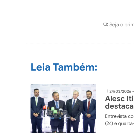
Seja o pri
Leia Também:
24/03/2026 -
|
Alesc I
destaca
aproxim
Entrevista co
(24) e quarta