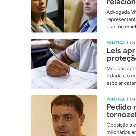
relacio
Advogada Vi
representant
que foi reme
POLÍTICA
19/
|
Leis ap
proteçã
Medidas apr
cidadã e o c
escolar cata
POLÍTICA
14/
|
Pedido 
tornoze
após su
Oposição ale
milionários 