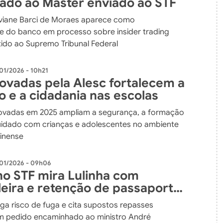
nado ao Master enviado ao STF
viane Barci de Moraes aparece como
e do banco em processo sobre insider trading
tido ao Supremo Tribunal Federal
01/2026 - 10h21
rovadas pela Alesc fortalecem a
o e a cidadania nas escolas
ovadas em 2025 ampliam a segurança, a formação
uidado com crianças e adolescentes no ambiente
rinense
01/2026 - 09h06
no STF mira Lulinha com
leira e retenção de passaporte
speita de fraude no INSS
ga risco de fuga e cita supostos repasses
em pedido encaminhado ao ministro André