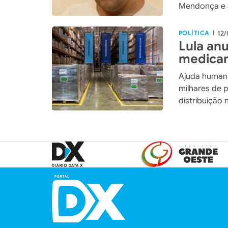
Mendonça e 
POLÍTICA
12/
|
Lula an
medicam
Ajuda humanit
milhares de 
distribuição 