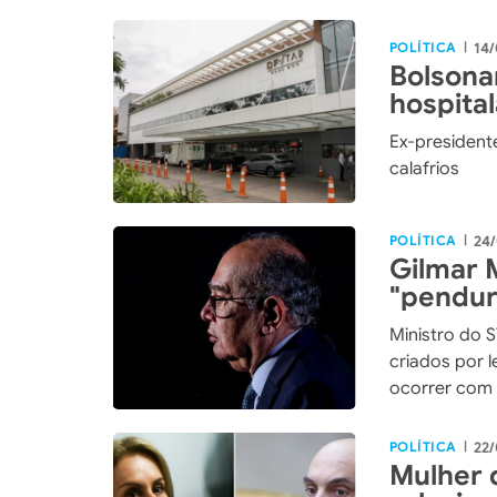
POLÍTICA
14/
|
Bolsona
hospita
bilateral
Ex-president
calafrios
POLÍTICA
24/
|
Gilmar
"pendur
previsto
Ministro do 
criados por 
ocorrer com 
POLÍTICA
22/
|
Mulher 