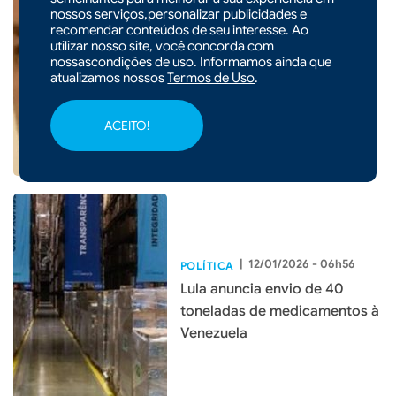
nossos serviços,personalizar publicidades e
|
14/01/2026 - 09h06
POLÍTICA
recomendar conteúdos de seu interesse. Ao
Pedido no STF mira Lulinha
utilizar nosso site, você concorda com
com tornozeleira e retenção
nossascondições de uso. Informamos ainda que
atualizamos nossos
Termos de Uso
.
de passaporte após suspeita
de fraude no INSS
ACEITO!
|
12/01/2026 - 06h56
POLÍTICA
Lula anuncia envio de 40
toneladas de medicamentos à
Venezuela