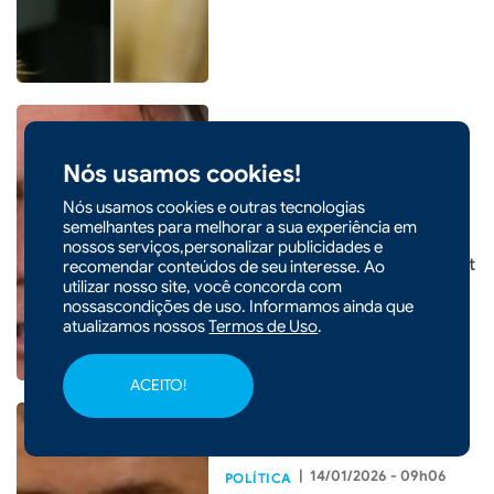
Nós usamos cookies!
|
15/01/2026 - 07h34
POLÍTICA
Nós usamos cookies e outras tecnologias
PGR é favorável à leitura de
semelhantes para melhorar a sua experiência em
livros para redução de pena
nossos serviços,personalizar publicidades e
de Bolsonaro, mas nega Smart
recomendar conteúdos de seu interesse. Ao
utilizar nosso site, você concorda com
TV
nossascondições de uso. Informamos ainda que
atualizamos nossos
Termos de Uso
.
ACEITO!
|
14/01/2026 - 09h06
POLÍTICA