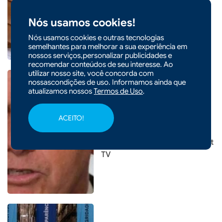
fortalecem a proteção e a
cidadania nas escolas
Nós usamos cookies!
Nós usamos cookies e outras tecnologias
semelhantes para melhorar a sua experiência em
nossos serviços,personalizar publicidades e
recomendar conteúdos de seu interesse. Ao
utilizar nosso site, você concorda com
nossascondições de uso. Informamos ainda que
atualizamos nossos
Termos de Uso
.
|
15/01/2026 - 07h34
POLÍTICA
PGR é favorável à leitura de
ACEITO!
livros para redução de pena
de Bolsonaro, mas nega Smart
TV