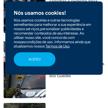
caminhão e pedestre deixa
feridos na BR-282, em
Nós usamos cookies!
Maravilha
Nós usamos cookies e outras tecnologias
semelhantes para melhorar a sua experiência em
nossos serviços,personalizar publicidades e
recomendar conteúdos de seu interesse. Ao
utilizar nosso site, você concorda com
nossascondições de uso. Informamos ainda que
atualizamos nossos
Termos de Uso
.
|
19/03/2026 - 17h07
POLÍCIA
ACEITO!
Três menores são apreendidos
durante operação em Faxinal
dos Guedes