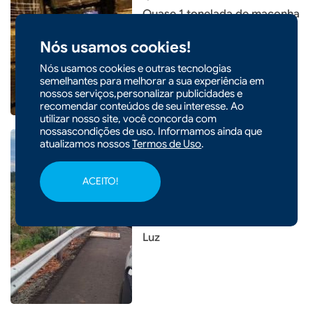
Quase 1 tonelada de maconha
é apreendida após
Nós usamos cookies!
perseguição na BR-153
Nós usamos cookies e outras tecnologias
semelhantes para melhorar a sua experiência em
nossos serviços,personalizar publicidades e
recomendar conteúdos de seu interesse. Ao
utilizar nosso site, você concorda com
nossascondições de uso. Informamos ainda que
atualizamos nossos
Termos de Uso
.
ACEITO!
|
23/03/2026 - 09h44
Capotamento deixa mulher
ferida no interior de Abelardo
Luz