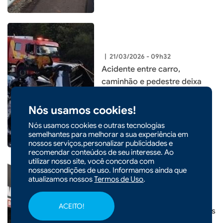
|
21/03/2026 - 09h32
Acidente entre carro,
caminhão e pedestre deixa
feridos na BR-282, em
Maravilha
Nós usamos cookies!
Nós usamos cookies e outras tecnologias
semelhantes para melhorar a sua experiência em
nossos serviços,personalizar publicidades e
recomendar conteúdos de seu interesse. Ao
utilizar nosso site, você concorda com
nossascondições de uso. Informamos ainda que
atualizamos nossos
Termos de Uso
.
|
19/03/2026 - 17h07
POLÍCIA
ACEITO!
Três menores são apreendidos