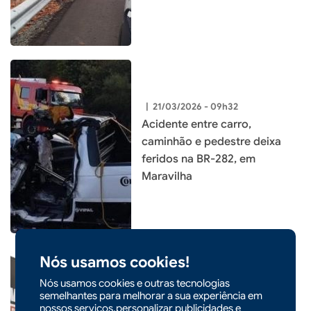
|
21/03/2026 - 09h32
Acidente entre carro,
caminhão e pedestre deixa
feridos na BR-282, em
Maravilha
Nós usamos cookies!
Nós usamos cookies e outras tecnologias
semelhantes para melhorar a sua experiência em
|
19/03/2026 - 17h07
POLÍCIA
nossos serviços,personalizar publicidades e