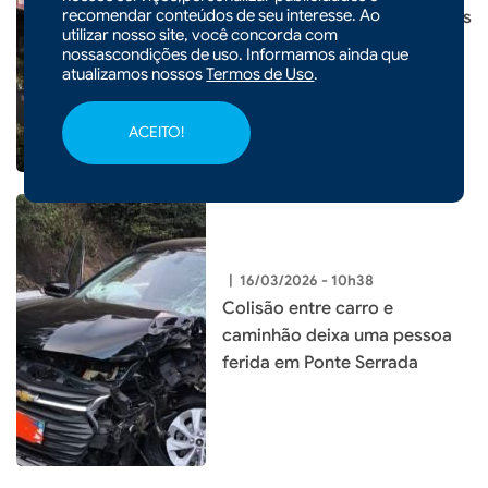
recomendar conteúdos de seu interesse. Ao
Três menores são apreendidos
utilizar nosso site, você concorda com
durante operação em Faxinal
nossascondições de uso. Informamos ainda que
dos Guedes
atualizamos nossos
Termos de Uso
.
ACEITO!
|
16/03/2026 - 10h38
Colisão entre carro e
caminhão deixa uma pessoa
ferida em Ponte Serrada