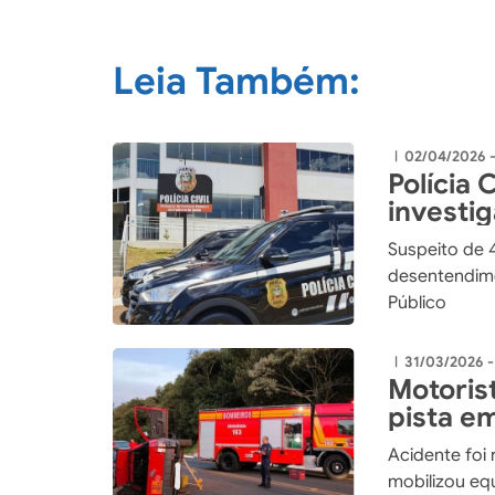
Leia Também:
02/04/2026 
|
Polícia 
investi
tentativ
Suspeito de 
desentendime
Público
31/03/2026 -
|
Motorist
pista e
Acidente foi 
mobilizou eq