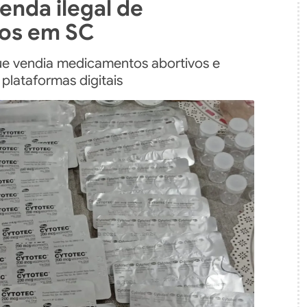
nda ilegal de
os em SC
que vendia medicamentos abortivos e
 plataformas digitais