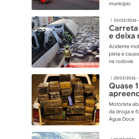
município
30/03/2026 
|
Carreta
e deixa 
Acidente mob
pista e caus
na rodovia
25/03/2026 -
|
Quase 1
apreend
153
Motorista a
da droga e f
Água Doce