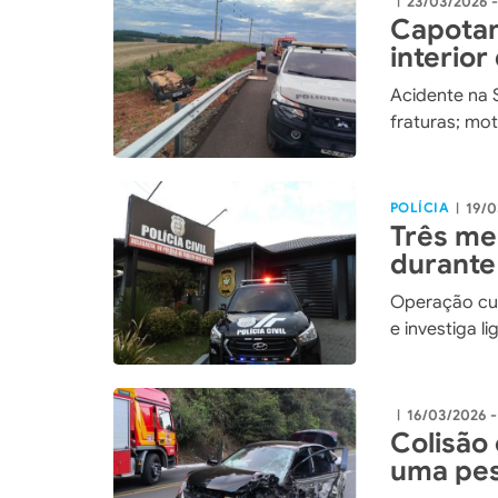
23/03/2026 
|
Capotam
interior
Acidente na 
fraturas; mot
POLÍCIA
19/0
|
Três me
durante
Guedes
Operação cum
e investiga 
16/03/2026 -
|
Colisão
uma pes