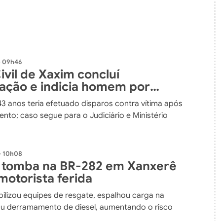
- 09h46
Civil de Xaxim concluí
gação e indicia homem por
a de homicídio
43 anos teria efetuado disparos contra vítima após
nto; caso segue para o Judiciário e Ministério
- 10h08
 tomba na BR-282 em Xanxerê
motorista ferida
ilizou equipes de resgate, espalhou carga na
ou derramamento de diesel, aumentando o risco