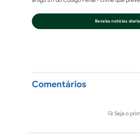
artigo 311 do Código Penal - crime que prevê
Receba notícias diar
Comentários
Seja o pri