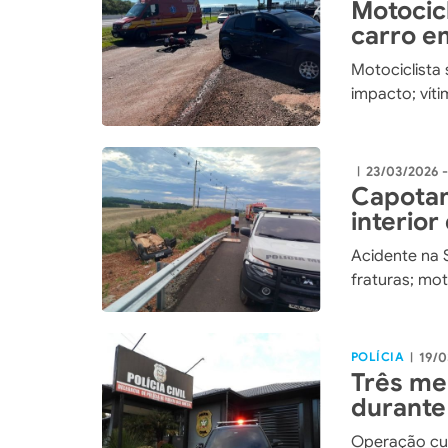
Motocicl
carro e
Motociclista
impacto; vít
23/03/2026 
|
Capotam
interior
Acidente na 
fraturas; mot
POLÍCIA
19/0
|
Três me
durante
Guedes
Operação cum