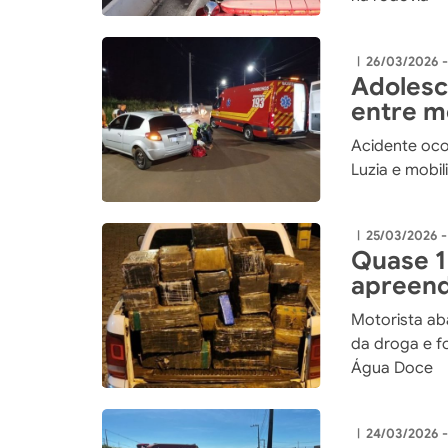
26/03/2026 
|
Adolesce
entre m
Acidente ocor
Luzia e mobi
25/03/2026 -
|
Quase 1
apreend
153
Motorista a
da droga e f
Água Doce
24/03/2026 
|