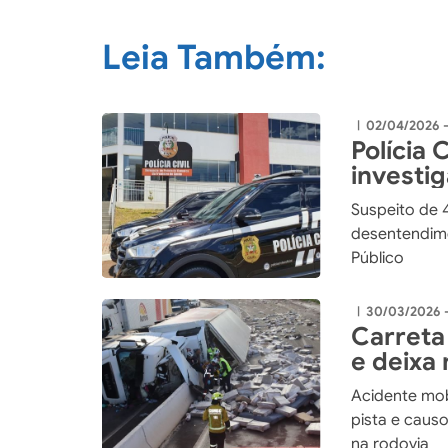
Leia Também:
02/04/2026 
|
Polícia 
investi
tentativ
Suspeito de 
desentendime
Público
30/03/2026 
|
Carreta
e deixa 
Acidente mob
pista e caus
na rodovia