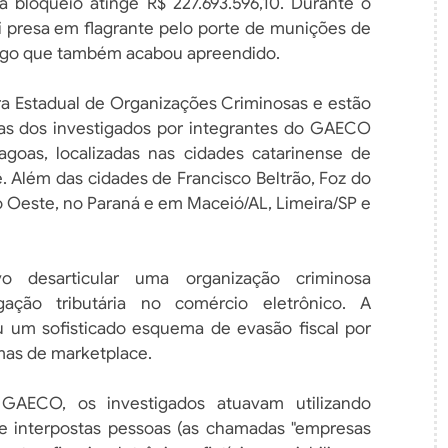
ra bloqueio atinge R$ 227.693.596,10. Durante o
presa em flagrante pelo porte de munições de
 fogo que também acabou apreendido.
ara Estadual de Organizações Criminosas e estão
as dos investigados por integrantes do GAECO
agoas, localizadas nas cidades catarinense de
ê. Além das cidades de Francisco Beltrão, Foz do
o Oeste, no Paraná e em Maceió/AL, Limeira/SP e
o desarticular uma organização criminosa
ação tributária no comércio eletrônico. A
lou um sofisticado esquema de evasão fiscal por
mas de marketplace.
GAECO, os investigados atuavam utilizando
e interpostas pessoas (as chamadas "empresas