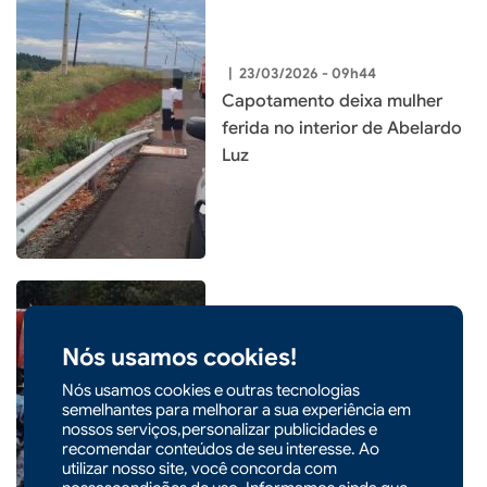
|
23/03/2026 - 09h44
Capotamento deixa mulher
ferida no interior de Abelardo
Luz
Nós usamos cookies!
|
21/03/2026 - 09h32
Acidente entre carro,
Nós usamos cookies e outras tecnologias
caminhão e pedestre deixa
semelhantes para melhorar a sua experiência em
nossos serviços,personalizar publicidades e
feridos na BR-282, em
recomendar conteúdos de seu interesse. Ao
Maravilha
utilizar nosso site, você concorda com