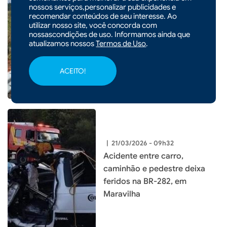
nossos serviços,personalizar publicidades e
|
23/03/2026 - 09h44
recomendar conteúdos de seu interesse. Ao
Capotamento deixa mulher
utilizar nosso site, você concorda com
nossascondições de uso. Informamos ainda que
ferida no interior de Abelardo
atualizamos nossos
Termos de Uso
.
Luz
ACEITO!
|
21/03/2026 - 09h32
Acidente entre carro,
caminhão e pedestre deixa
feridos na BR-282, em
Maravilha