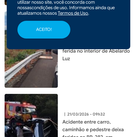
utilizar nosso site, você concorda com
nossascondições de uso. Informamos ainda que
atualizamos nossos
Termos de Uso
.
ACEITO!
|
23/03/2026 - 09h44
Capotamento deixa mulher
ferida no interior de Abelardo
Luz
|
21/03/2026 - 09h32
Acidente entre carro,
caminhão e pedestre deixa