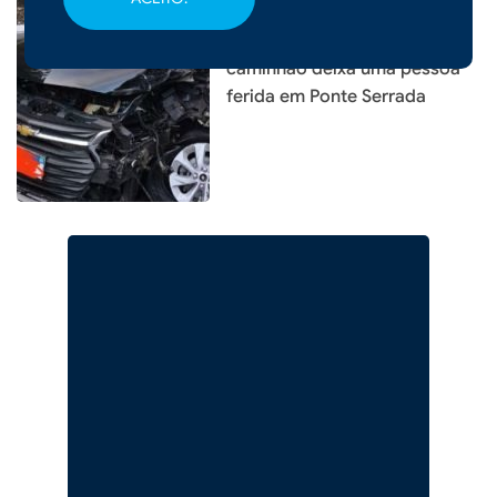
|
16/03/2026 - 10h38
Colisão entre carro e
caminhão deixa uma pessoa
ferida em Ponte Serrada