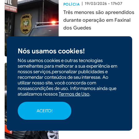
|
19/03/2026 - 17h07
POLÍCIA
Três menores são apreendidos
durante operação em Faxinal
dos Guedes
Nós usamos cookies!
Nós usamos cookies e outras tecnologias
semelhantes para melhorar a sua experiência em
nossos serviços,personalizar publicidades e
recomendar conteúdos de seu interesse. Ao
utilizar nosso site, você concorda com
|
16/03/2026 - 10h38
nossascondições de uso. Informamos ainda que
atualizamos nossos
Termos de Uso
.
Colisão entre carro e
caminhão deixa uma pessoa
ferida em Ponte Serrada
ACEITO!