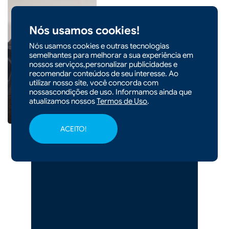
Nós usamos cookies!
|
03/08/2026 - 13h34
Nós usamos cookies e outras tecnologias
semelhantes para melhorar a sua experiência em
Homem é preso com pistola
nossos serviços,personalizar publicidades e
furtada e munições em Xaxim
recomendar conteúdos de seu interesse. Ao
utilizar nosso site, você concorda com
nossascondições de uso. Informamos ainda que
atualizamos nossos
Termos de Uso
.
ACEITO!