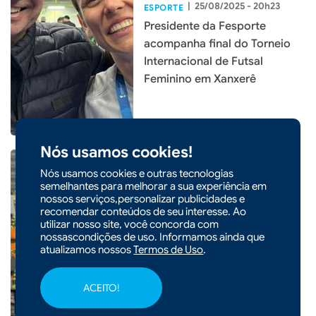
|
25/08/2025 - 20h23
ESPORTE
Presidente da Fesporte
acompanha final do Torneio
Internacional de Futsal
Feminino em Xanxerê
Nós usamos cookies!
Nós usamos cookies e outras tecnologias
semelhantes para melhorar a sua experiência em
nossos serviços,personalizar publicidades e
|
25/08/2025 - 17h35
ESPORTE
recomendar conteúdos de seu interesse. Ao
utilizar nosso site, você concorda com
Definidos os campeões do
nossascondições de uso. Informamos ainda que
Campeonato Municipal de
atualizamos nossos
Termos de Uso
.
Futsal 2025 em Xaxim
ACEITO!