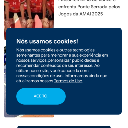
enfrenta Ponte Serrada pelos
Jogos da AMAI 2025
Nós usamos cookies!
Nós usamos cookies e outras tecnologias
semelhantes para melhorar a sua experiência em
nossos serviços,personalizar publicidades e
|
23/08/2025 - 10h44
recomendar conteúdos de seu interesse. Ao
ESPORTE
utilizar nosso site, você concorda com
Brasil venceu a Colômbia no
nossascondições de uso. Informamos ainda que
melhor jogo do III Torneio
atualizamos nossos
Termos de Uso
.
Internacional de Futsal
Feminino
ACEITO!