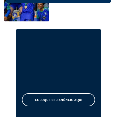
Feminino em Xanxerê