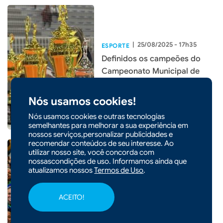
|
25/08/2025 - 17h35
ESPORTE
Definidos os campeões do
Campeonato Municipal de
Futsal 2025 em Xaxim
Nós usamos cookies!
Nós usamos cookies e outras tecnologias
semelhantes para melhorar a sua experiência em
nossos serviços,personalizar publicidades e
recomendar conteúdos de seu interesse. Ao
utilizar nosso site, você concorda com
nossascondições de uso. Informamos ainda que
atualizamos nossos
Termos de Uso
.
|
25/08/2025 - 09h36
ESPORTE
Brasil conquista
ACEITO!
tricampeonato do Torneio
Internacional de Futsal