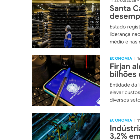
21/02/2026 -
|
Santa C
desempr
trimest
Estado regis
liderança na
médio e nas 
ECONOMIA
1
|
Firjan a
bilhões
Entidade da 
elevar custo
diversos set
ECONOMIA
1
|
Indústr
3,2% em