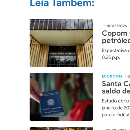
Leia Também:
18/03/2026 
|
Copom s
petróle
Expectativa 
0,25 p.p.
ECONOMIA
0
|
Santa C
saldo d
janeiro 
Estado abriu
janeiro de 2
para a indús