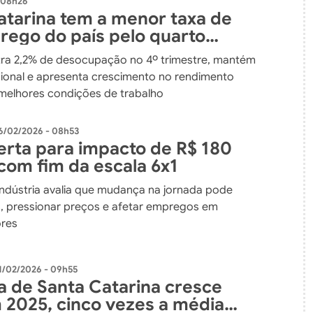
 08h26
atarina tem a menor taxa de
ego do país pelo quarto
re consecutivo em 2025
tra 2,2% de desocupação no 4º trimestre, mantém
cional e apresenta crescimento no rendimento
melhores condições de trabalho
6/02/2026 - 08h53
lerta para impacto de R$ 180
 com fim da escala 6x1
indústria avalia que mudança na jornada pode
s, pressionar preços e afetar empregos em
ores
1/02/2026 - 09h55
ia de Santa Catarina cresce
 2025, cinco vezes a média