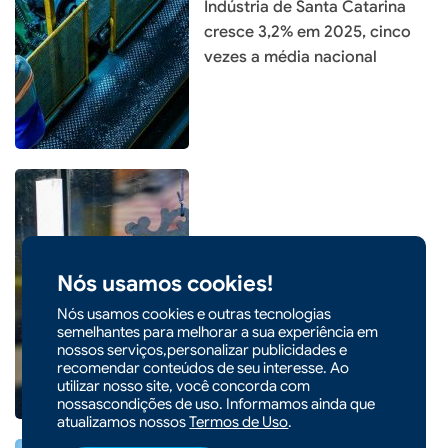
Indústria de Santa Catarina
cresce 3,2% em 2025, cinco
vezes a média nacional
|
11/01/2026 - 10h11
ECONOMIA
Abertura de empresas cresce
Nós usamos cookies!
13% e bate recorde em Santa
Nós usamos cookies e outras tecnologias
Catarina
semelhantes para melhorar a sua experiência em
nossos serviços,personalizar publicidades e
recomendar conteúdos de seu interesse. Ao
utilizar nosso site, você concorda com
nossascondições de uso. Informamos ainda que
atualizamos nossos
Termos de Uso
.