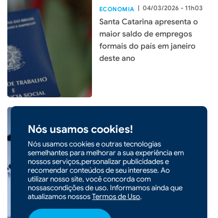
|
04/03/2026 - 11h03
ECONOMIA
Santa Catarina apresenta o
maior saldo de empregos
formais do país em janeiro
deste ano
Nós usamos cookies!
Nós usamos cookies e outras tecnologias
|
21/02/2026 - 10h08
semelhantes para melhorar a sua experiência em
Receita Federal abre consulta
nossos serviços,personalizar publicidades e
a lote da malha fina do
recomendar conteúdos de seu interesse. Ao
utilizar nosso site, você concorda com
Imposto de Renda
nossascondições de uso. Informamos ainda que
atualizamos nossos
Termos de Uso
.