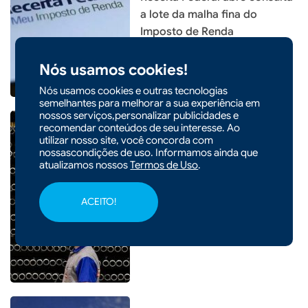
a lote da malha fina do
Imposto de Renda
Nós usamos cookies!
Nós usamos cookies e outras tecnologias
semelhantes para melhorar a sua experiência em
nossos serviços,personalizar publicidades e
recomendar conteúdos de seu interesse. Ao
utilizar nosso site, você concorda com
nossascondições de uso. Informamos ainda que
|
21/02/2026 - 08h26
atualizamos nossos
Termos de Uso
.
Santa Catarina tem a menor
taxa de desemprego do país
ACEITO!
pelo quarto trimestre
consecutivo em 2025