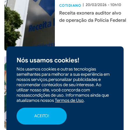
|
20/02/2026 - 10h10
COTIDIANO
Receita exonera auditor alvo
de operação da Polícia Federal
Nós usamos cookies!
Nós usamos cookies e outras tecnologias
semelhantes para melhorar a sua experiência em
nossos serviços,personalizar publicidades e
|
24/01/2026 - 09h19
COTIDIANO
recomendar conteúdos de seu interesse. Ao
Prêmio de R$ 63 milhões da
utilizar nosso site, você concorda com
Mega-Sena será sorteado
nossascondições de uso. Informamos ainda que
atualizamos nossos
Termos de Uso
.
neste sábado
ACEITO!