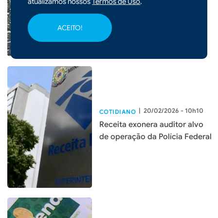
atualizamos nossos
Termos de Uso
.
Santa Catarina
ACEITO!
|
20/02/2026 - 10h10
COTIDIANO
Receita exonera auditor alvo
de operação da Polícia Federal