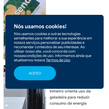
|
24/01/2026 - 09h19
COTIDIANO
Nós usamos cookies!
Prêmio de R$ 63 milhões da
Mega-Sena será sorteado
Nós usamos cookies e outras tecnologias
neste sábado
semelhantes para melhorar a sua experiência em
nossos serviços,personalizar publicidades e
recomendar conteúdos de seu interesse. Ao
utilizar nosso site, você concorda com
nossascondições de uso. Informamos ainda que
atualizamos nossos
Termos de Uso
.
ACEITO!
|
14/01/2026 - 09h00
COTIDIANO
Inmetro orienta uso da
geladeira para reduzir
consumo de energia