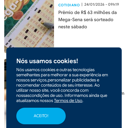
|
24/01/2026 - 09h19
COTIDIANO
Prêmio de R$ 63 milhões da
Mega-Sena será sorteado
neste sábado
Nós usamos cookies!
Nós usamos cookies e outras tecnologias
semelhantes para melhorar a sua experiência em
nossos serviços,personalizar publicidades e
recomendar conteúdos de seu interesse. Ao
|
19/01/2026 - 10h16
COTIDIANO
utilizar nosso site, você concorda com
Saiba como gastar menos com
nossascondições de uso. Informamos ainda que
o uso do ar-condicionado
atualizamos nossos
Termos de Uso
.
ACEITO!