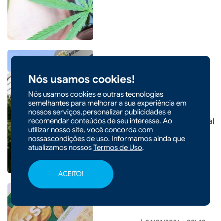
Nós usamos cookies!
Nós usamos cookies e outras tecnologias
|
20/02/2026 - 10h10
COTIDIANO
semelhantes para melhorar a sua experiência em
Receita exonera auditor alvo
nossos serviços,personalizar publicidades e
recomendar conteúdos de seu interesse. Ao
de operação da Polícia Federal
utilizar nosso site, você concorda com
nossascondições de uso. Informamos ainda que
atualizamos nossos
Termos de Uso
.
ACEITO!