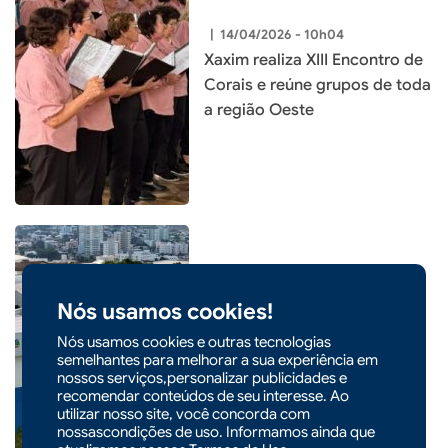
|
14/04/2026 - 10h04
Xaxim realiza XIII Encontro de
Corais e reúne grupos de toda
a região Oeste
|
11/04/2026 - 09h16
Nós usamos cookies!
CIDADES
Secretaria de Saúde alerta
Nós usamos cookies e outras tecnologias
para aumento de casos de
semelhantes para melhorar a sua experiência em
nossos serviços,personalizar publicidades e
virose e gripe em Xaxim
recomendar conteúdos de seu interesse. Ao
utilizar nosso site, você concorda com
nossascondições de uso. Informamos ainda que