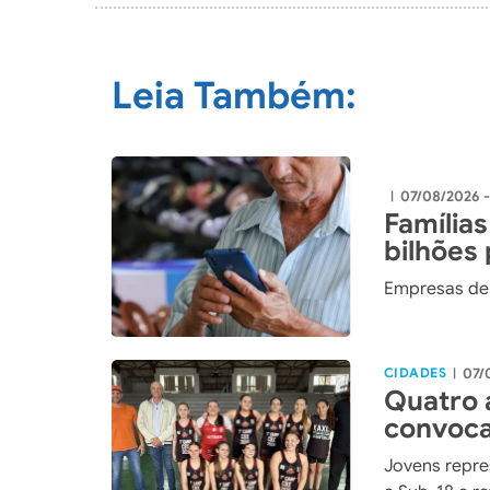
Leia Também:
07/08/2026 
|
Famílias
bilhões
Empresas de 
CIDADES
07/
|
Quatro 
convoca
Catarin
Jovens repre