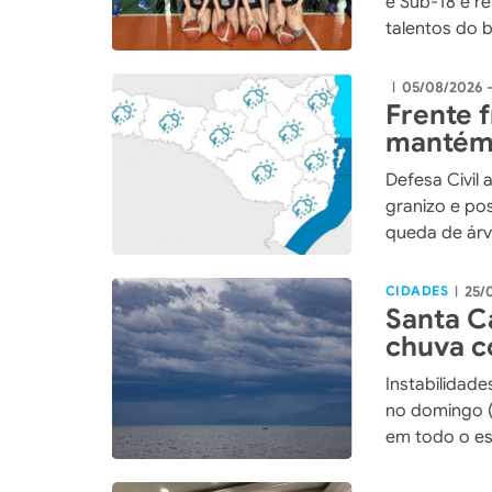
e Sub-18 e r
talentos do 
05/08/2026 
|
Frente 
mantém 
Santa C
Defesa Civil 
granizo e po
queda de árv
CIDADES
25/
|
Santa C
chuva c
frias
Instabilidade
no domingo (
em todo o e