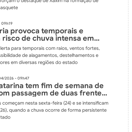
eforçam o destaque de Xaxim na formação de
basquete
- 09h19
fria provoca temporais e
risco de chuva intensa em
atarina até o fim de semana
alerta para temporais com raios, ventos fortes,
ssibilidade de alagamentos, destelhamentos e
ores em diversas regiões do estado
04/2026 - 09h47
atarina tem fim de semana de
om passagem de duas frentes
s começam nesta sexta-feira (24) e se intensificam
26), quando a chuva ocorre de forma persistente
stado