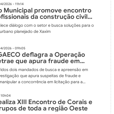
04/2026 - 11h14
 Municipal promove encontro
issionais da construção civil
anejar melhorias
alece diálogo com o setor e busca soluções para o
urbano planejado de Xaxim
04/2026 - 09h05
GAECO deflagra a Operação
etrae que apura fraude em
o pública
idos dois mandados de busca e apreensão em
vestigação que apura suspeitas de fraude e
manipular a concorrência em licitação para a
teriais de construção
- 10h04
aliza XIII Encontro de Corais e
rupos de toda a região Oeste