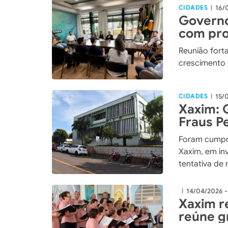
CIDADES
16/
|
Governo
com prof
para pl
Reunião fort
crescimento 
CIDADES
15/
|
Xaxim: 
Fraus P
licitaçã
Foram cumpr
Xaxim, em in
tentativa de 
compra de ma
14/04/2026 
|
Xaxim re
reúne g