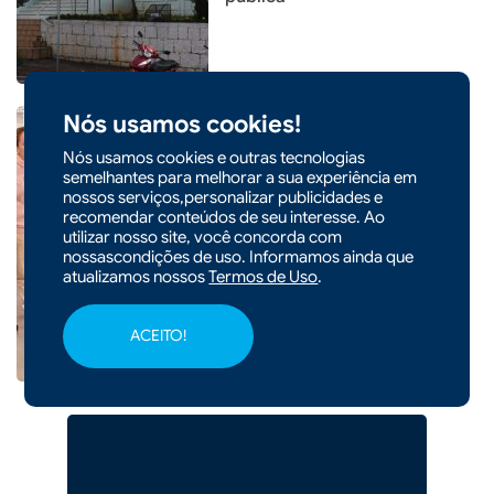
Nós usamos cookies!
Nós usamos cookies e outras tecnologias
semelhantes para melhorar a sua experiência em
|
11/04/2026 - 09h15
nossos serviços,personalizar publicidades e
Prefeitura de Xaxim promove
recomendar conteúdos de seu interesse. Ao
curso gratuito de elétrica e
utilizar nosso site, você concorda com
nossascondições de uso. Informamos ainda que
fortalece capacitação
atualizamos nossos
Termos de Uso
.
profissional
ACEITO!