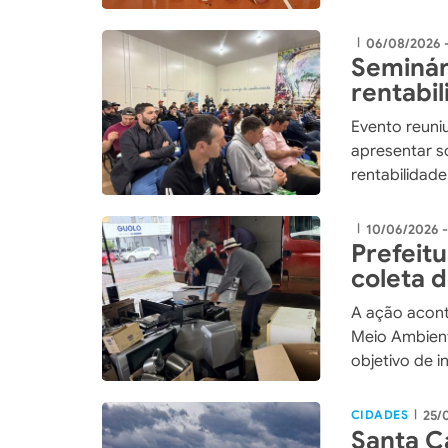
06/08/2026 
|
Seminár
rentabi
integra
Evento reuniu
apresentar so
rentabilidad
10/06/2026 -
|
Prefeit
coleta d
comprom
A ação acont
Meio Ambien
objetivo de i
conscientiza
ambiental
CIDADES
25/
|
Santa C