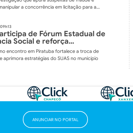
manipular a concorrência em licitação para a
teriais de construção
 09h13
articipa de Fórum Estadual de
cia Social e reforça
isso com a proteção social
 no encontro em Piratuba fortalece a troca de
 e aprimora estratégias do SUAS no município
ANUNCIAR NO PORTAL