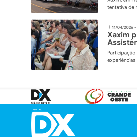
tentativa de 
compra de ma
11/04/2026 -
|
Xaxim p
Assistên
comprom
Participação
experiências