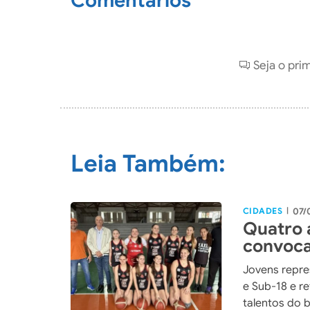
Comentários
Seja o pri
Leia Também:
CIDADES
07/
|
Quatro 
convoca
Catarin
Jovens repre
e Sub-18 e r
talentos do 