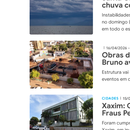
chuva c
frias
Instabilidade
no domingo (
em todo o e
16/04/2026 -
|
Obras d
Bruno 
Estrutura vai
eventos em q
CIDADES
15/
|
Xaxim: 
Fraus P
licitaçã
Foram cumpr
Xaxim, em in