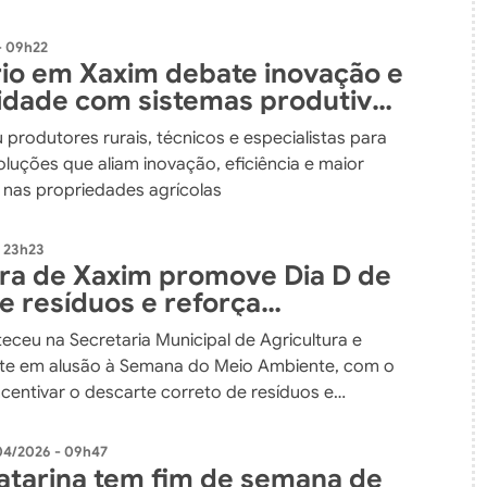
- 09h22
io em Xaxim debate inovação e
lidade com sistemas produtivos
dos
 produtores rurais, técnicos e especialistas para
luções que aliam inovação, eficiência e maior
e nas propriedades agrícolas
 23h23
ura de Xaxim promove Dia D de
e resíduos e reforça
isso com o meio ambiente
eceu na Secretaria Municipal de Agricultura e
te em alusão à Semana do Meio Ambiente, com o
ncentivar o descarte correto de resíduos e
r a população sobre a importância da preservação
04/2026 - 09h47
atarina tem fim de semana de