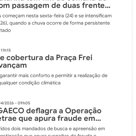
om passagem de duas frentes
s começam nesta sexta-feira (24) e se intensificam
26), quando a chuva ocorre de forma persistente
stado
 11h15
e cobertura da Praça Frei
avançam
 garantir mais conforto e permitir a realização de
ualquer condição climática
04/2026 - 09h05
GAECO deflagra a Operação
etrae que apura fraude em
o pública
idos dois mandados de busca e apreensão em
vestigação que apura suspeitas de fraude e