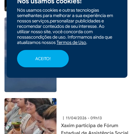
Nós usamos cookies!
Nós usamos cookies e outras tecnologias
semelhantes para melhorar a sua experiência em
nossos serviços,personalizar publicidades e
recomendar conteúdos de seu interesse. Ao
utilizar nosso site, você concorda com
nossascondições de uso. Informamos ainda que
|
25/04/2026 - 09h47
CIDADES
atualizamos nossos
Termos de Uso
.
Santa Catarina tem fim de
semana de chuva com
ACEITO!
passagem de duas frentes
frias
|
11/04/2026 - 09h13
Xaxim participa de Fórum
Estadual de Assistência Social