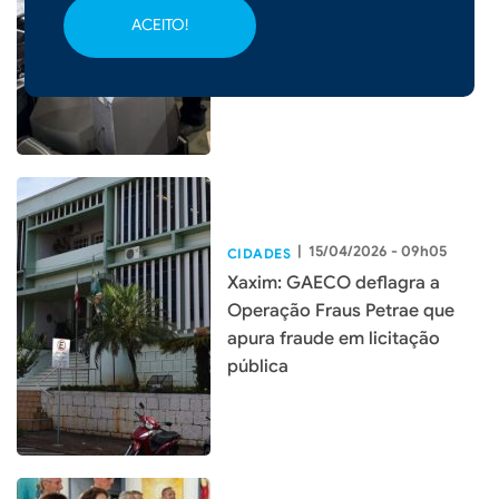
Dia D de coleta de resíduos e
ACEITO!
reforça compromisso com o
meio ambiente
|
15/04/2026 - 09h05
CIDADES
Xaxim: GAECO deflagra a
Operação Fraus Petrae que
apura fraude em licitação
pública