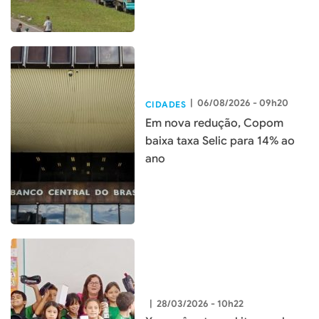
|
06/08/2026 - 09h20
CIDADES
Em nova redução, Copom
baixa taxa Selic para 14% ao
ano
|
28/03/2026 - 10h22