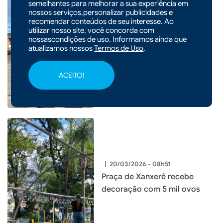
semelhantes para melhorar a sua experiência em
nossos serviços,personalizar publicidades e
recomendar conteúdos de seu interesse. Ao
|
25/03/2026 - 10h05
CIDADES
utilizar nosso site, você concorda com
Procon de Xanxerê identifica
nossascondições de uso. Informamos ainda que
atualizamos nossos
Termos de Uso
.
aumento de mais de 20% no
valor do diesel
ACEITO!
|
20/03/2026 - 08h51
Praça de Xanxerê recebe
decoração com 5 mil ovos