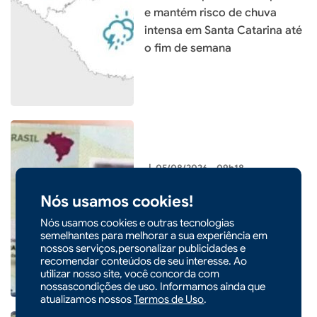
e mantém risco de chuva
intensa em Santa Catarina até
o fim de semana
|
05/08/2026 - 09h18
Nova Carteira de Identidade
Nós usamos cookies!
pode ser solicitada pelo
celular e entregue pelos
Nós usamos cookies e outras tecnologias
semelhantes para melhorar a sua experiência em
Correios
nossos serviços,personalizar publicidades e
recomendar conteúdos de seu interesse. Ao
utilizar nosso site, você concorda com
nossascondições de uso. Informamos ainda que
atualizamos nossos
Termos de Uso
.