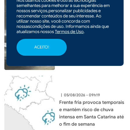
Nós usamos cookies e outras tecnologias
semelhantes para melhorar a sua experiência em
nossos serviços,personalizar publicidades e
recomendar conteúdos de seu interesse. Ao
|
05/08/2026 - 14h54
utilizar nosso site, você concorda com
nossascondições de uso. Informamos ainda que
Entenda o que é o ciclone
atualizamos nossos
Termos de Uso
.
bomba que pode atingir o Sul
do país
ACEITO!
|
05/08/2026 - 09h19
Frente fria provoca temporais
e mantém risco de chuva
intensa em Santa Catarina até
o fim de semana