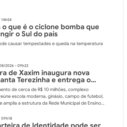
 14h54
 o que é o ciclone bomba que
ngir o Sul do país
de causar tempestades e queda na temperatura
08/2026 - 09h22
ura de Xaxim inaugura nova
Santa Terezinha e entrega o
nvestimento em educação da
ento de cerca de R$ 10 milhões, complexo
 do município
reúne escola moderna, ginásio, campo de futebol,
e amplia a estrutura da Rede Municipal de Ensino
- 09h18
rteira de Identidade pode ser