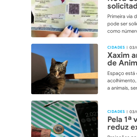
solicita
pelos C
Primeira via 
pode ser sol
como número 
CIDADES
03/
|
Xaxim a
de Anim
Espaço está 
acolhimento
a animais, s
no município
CIDADES
03/
|
Pela 1ª
reduz e