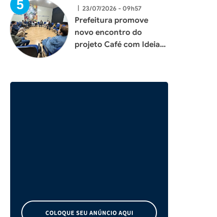
|
23/07/2026 - 09h57
Prefeitura promove
novo encontro do
projeto Café com Ideias
e fortalece diálogo com
empresários de Xaxim