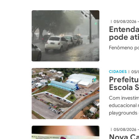
05/08/2026 -
|
Entenda
pode ati
Fenômeno po
CIDADES
05/
|
Prefeit
Escola 
maior i
Com investim
história
educacional 
playgrounds 
de Xaxim
05/08/2026 
|
Nova Ca