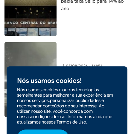
baixa taxa Selic para 14% ao
ano
|
05/08/2026 - 14h54
Entenda o que é o ciclone
Nós usamos cookies!
bomba que pode atingir o Sul
do país
Nós usamos cookies e outras tecnologias
semelhantes para melhorar a sua experiência em
nossos serviços,personalizar publicidades e
recomendar conteúdos de seu interesse. Ao
utilizar nosso site, você concorda com
nossascondições de uso. Informamos ainda que
atualizamos nossos
Termos de Uso
.