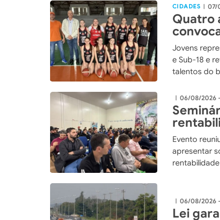
CIDADES
07/
|
Quatro 
convoca
Catarin
Jovens repre
e Sub-18 e r
talentos do 
06/08/2026 
|
Seminár
rentabi
integra
Evento reuniu
apresentar so
rentabilidad
06/08/2026 
|
Lei gar