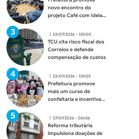
novo encontro do
projeto Café com Ideias
e fortalece diálogo com
empresários de Xaxim
|
23/07/2026 - 10h00
TCU cita risco fiscal dos
Correios e defende
compensação de custos
|
23/07/2026 - 10h05
Prefeitura promove
mais um curso de
confeitaria e incentiva
geração de renda para
mulheres de Xaxim
|
27/07/2026 - 06h56
Reforma tributária
impulsiona doações de