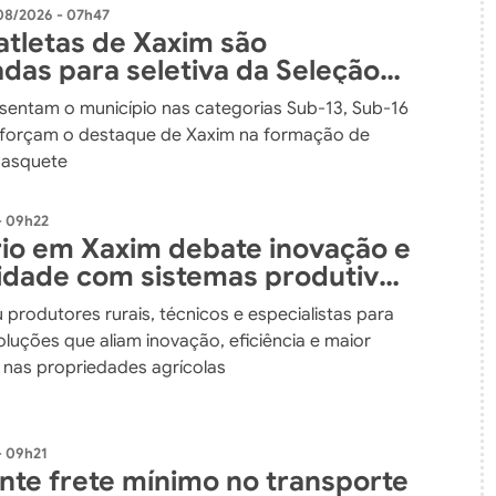
08/2026 - 07h47
atletas de Xaxim são
das para seletiva da Seleção
ense de Basquete
sentam o município nas categorias Sub-13, Sub-16
eforçam o destaque de Xaxim na formação de
basquete
- 09h22
io em Xaxim debate inovação e
lidade com sistemas produtivos
dos
 produtores rurais, técnicos e especialistas para
luções que aliam inovação, eficiência e maior
e nas propriedades agrícolas
- 09h21
ante frete mínimo no transporte