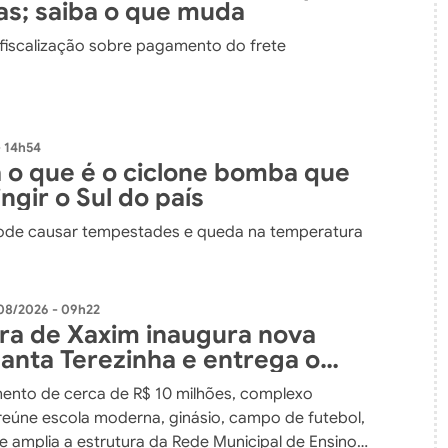
as; saiba o que muda
 fiscalização sobre pagamento do frete
 14h54
 o que é o ciclone bomba que
ngir o Sul do país
de causar tempestades e queda na temperatura
08/2026 - 09h22
ura de Xaxim inaugura nova
Santa Terezinha e entrega o
nvestimento em educação da
ento de cerca de R$ 10 milhões, complexo
 do município
reúne escola moderna, ginásio, campo de futebol,
e amplia a estrutura da Rede Municipal de Ensino