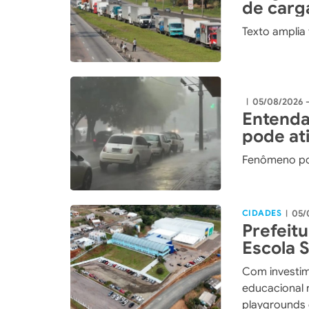
de carg
Texto amplia
05/08/2026 -
|
Entenda
pode ati
Fenômeno po
CIDADES
05/
|
Prefeit
Escola 
maior i
Com investim
história
educacional 
playgrounds 