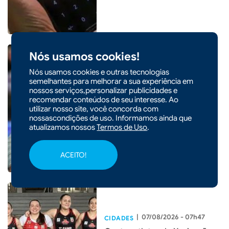
Nós usamos cookies!
Nós usamos cookies e outras tecnologias
semelhantes para melhorar a sua experiência em
|
07/08/2026 - 07h48
nossos serviços,personalizar publicidades e
Famílias brasileiras perderam
recomendar conteúdos de seu interesse. Ao
utilizar nosso site, você concorda com
R$ 62,5 bilhões para bets em
nossascondições de uso. Informamos ainda que
2025
atualizamos nossos
Termos de Uso
.
ACEITO!
|
07/08/2026 - 07h47
CIDADES