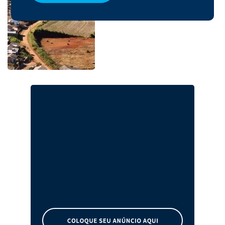
Acesso à Linha Pocinho será
asfaltado em Xaxim